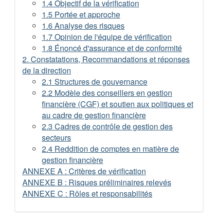
1.4 Objectif de la vérification
2014
1.5 Portée et approche
1.6 Analyse des risques
1.7 Opinion de l'équipe de vérification
1.8 Énoncé d'assurance et de conformité
2. Constatations, Recommandations et réponses
de la direction
2.1 Structures de gouvernance
2.2 Modèle des conseillers en gestion
financière (CGF) et soutien aux politiques et
au cadre de gestion financière
2.3 Cadres de contrôle de gestion des
secteurs
2.4 Reddition de comptes en matière de
gestion financière
ANNEXE A : Critères de vérification
ANNEXE B : Risques préliminaires relevés
ANNEXE C : Rôles et responsabilités