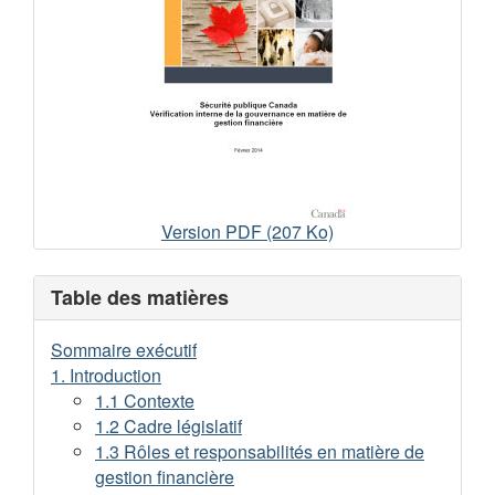
Vérification
Version PDF (207 Ko)
interne
de
Table des matières
la
gouvernance
Sommaire exécutif
en
1. Introduction
matière
1.1 Contexte
de
1.2 Cadre législatif
gestion
1.3 Rôles et responsabilités en matière de
financière
gestion financière
Février