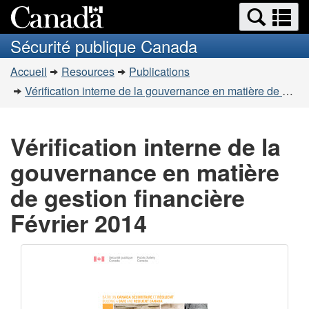
Recherche
Re
Passer
Passer
et
et
au
à
Sécurité publique Canada
menus
contenu
la
m
Vous
principal
version
Accueil
Resources
Publications
êtes
HTML
Vérification interne de la gouvernance en matière de gestion financière
simplifiée
ici
:
Vérification interne de la
gouvernance en matière
de gestion financière
Février 2014