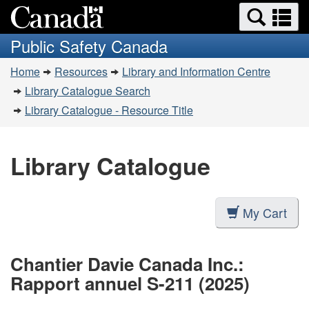
Search
Se
Skip
Switch
and
a
to
to
Public Safety Canada
menus
main
basic
m
You
content
HTML
Home
Resources
Library and Information Centre
are
version
Library Catalogue Search
here:
Library Catalogue - Resource Title
Library Catalogue
My Cart
Chantier Davie Canada Inc.:
Rapport annuel S-211 (2025)