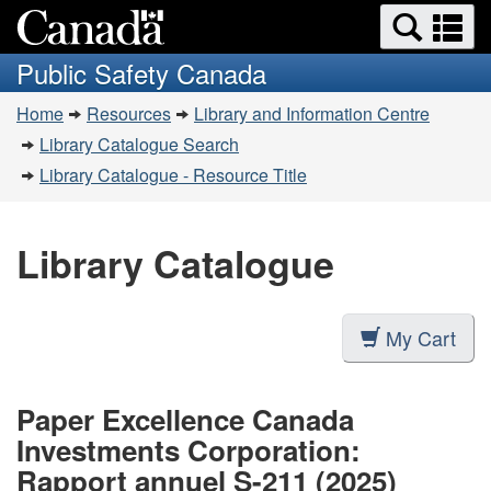
Search
Se
Skip
Switch
and
a
to
to
Public Safety Canada
menus
main
basic
m
You
content
HTML
Home
Resources
Library and Information Centre
are
version
Library Catalogue Search
here:
Library Catalogue - Resource Title
Library Catalogue
My Cart
Paper Excellence Canada
Investments Corporation:
Rapport annuel S-211 (2025)