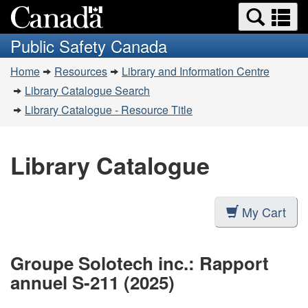
Search
Se
Skip
Switch
and
a
to
to
Public Safety Canada
menus
main
basic
m
You
content
HTML
Home
Resources
Library and Information Centre
are
version
Library Catalogue Search
here:
Library Catalogue - Resource Title
Library Catalogue
My Cart
Groupe Solotech inc.: Rapport
annuel S-211 (2025)