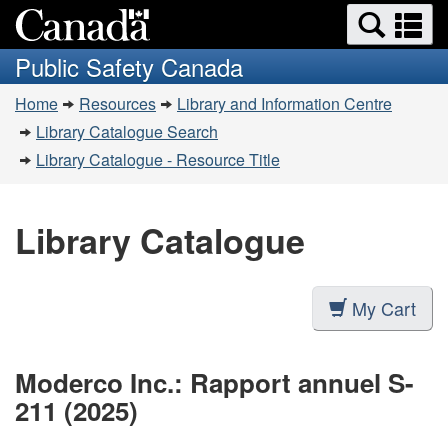
Search
Se
Skip
Switch
and
a
to
to
Public Safety Canada
menus
main
basic
m
You
content
HTML
Home
Resources
Library and Information Centre
are
version
Library Catalogue Search
here:
Library Catalogue - Resource Title
Library Catalogue
My Cart
Moderco Inc.: Rapport annuel S-
211 (2025)