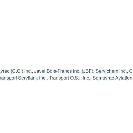
vrac (C.C.) inc., Javel Bois-Francs inc. (JBF), Servichem inc., C
Transport Servitank inc., Transport O.S.I. inc., Somavrac Aviatio