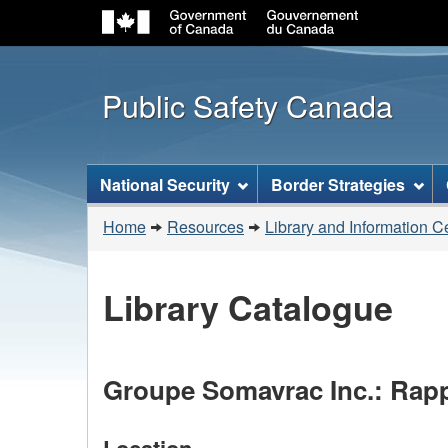
Public Safety Canada
Topics
National Security
Border Strategies
menu
You
Home
Resources
Library and Information C
are
here:
Library Catalogue
Groupe Somavrac Inc.: Rapp
Location