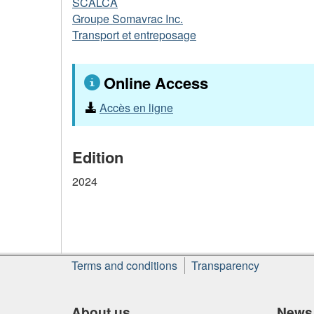
SCALCA
Groupe Somavrac Inc.
Transport et entreposage
Online Access
Accès en ligne
Edition
2024
About
Terms and conditions
Transparency
this
site
About us
News