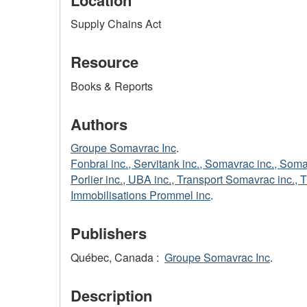
Supply Chains Act
Resource
Books & Reports
Authors
Groupe Somavrac Inc
.
Fonbrai inc., Servitank inc., Somavrac inc., Soma
Porlier inc., UBA inc., Transport Somavrac inc., 
Immobilisations Prommel inc
.
Publishers
Québec, Canada :
Groupe Somavrac Inc
.
Description