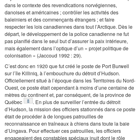
dans le contexte des revendications norvégiennes,
danoises et américaines ; contrôler les activités des
baleiniers et des commençants étrangers ; et faire
respecter les lois canadiennes dans tout l’Arctique. Dès le
départ, le développement de la police canadienne ne fut
pas planifié dans le seul but d’assurer la paix intérieure,
mais également dans l’optique d’un « projet politique de
colonisation » (Jaccoud 1992 : 29).
C’est donc en 1920 que fut créé le poste de Port Burwell
sur l’île Killiniq, à l’embouchure du détroit d’Hudson.
Officiellement situé à l’époque dans les Territoires du Nord-
Ouest, ce poste était cependant à moins d’une centaine de
mètres du continent et, par conséquent, de la province de
Note de bas de page
8
Québec
. En plus de surveiller l’entrée du détroit
d’Hudson, la mission des officiers stationnés dans ce poste
était de procéder à de longues patrouilles de
reconnaissance en traîneaux à chiens dans toute la baie
d’Ungava. Pour effectuer ces patrouilles, les officiers
engageaient des constables spéciaux inuit dont le rôle