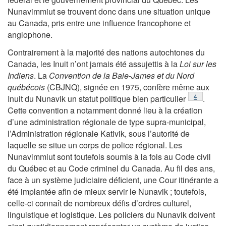
Nunavimmiut se trouvent donc dans une situation unique
au Canada, pris entre une influence francophone et
anglophone.
Contrairement à la majorité des nations autochtones du
Canada, les Inuit n’ont jamais été assujettis à la
Loi sur les
Indiens
. La
Convention de
la Baie-James et du Nord
québécois
(CBJNQ), signée en 1975, confère même aux
Note de ba
4
Inuit du Nunavik un statut politique bien particulier
.
Cette convention a notamment donné lieu à la création
d’une administration régionale de type supra-municipal,
l’Administration régionale Kativik, sous l’autorité de
laquelle se situe un corps de police régional. Les
Nunavimmiut sont toutefois soumis à la fois au Code civil
du Québec et au Code criminel du Canada. Au fil des ans,
face à un système judiciaire déficient, une Cour itinérante a
été implantée afin de mieux servir le Nunavik ; toutefois,
celle-ci connaît de nombreux défis d’ordres culturel,
linguistique et logistique. Les policiers du Nunavik doivent