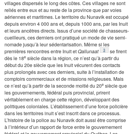
villages dispersés le long des côtes. Ces villages ne sont
reliés entre eux et au reste de la province que par voies
aériennes et maritimes. Le territoire du Nunavik est occupé
depuis environ 4 000 ans et, depuis 1000 ans, par les Inuit
et leurs ancêtres directs. Issus d’une société de chasseurs-
cueilleurs, ces derniers ont pratiqué un mode de vie semi-
nomade jusqu’à leur sédentarisation. Même si les
Note de bas de pa
3
premières rencontres entre Inuit et
Qallunaat
se firent
e
dès le 18
siècle dans la région, ce n’est qu’à partir du
début du 20e siècle que les Inuit vécurent des contacts
plus prolongés avec ces derniers, suite à l’installation de
comptoirs commerciaux et de missions religieuses. Mais
e
ce n’est qu’à partir de la seconde moitié du 20
siècle que
les gouvernements, fédéral puis provincial, prirent
véritablement en charge cette région, développant des
politiques coloniales. L’établissement d’une force policière
dans les territoires inuit s’est inscrit dans ce processus.
L’histoire de la police au Nunavik doit aussi être comprise
à l’intérieur d’un rapport de force entre le gouvernement
fédéral et le gouvernement provincial du Québec. Les