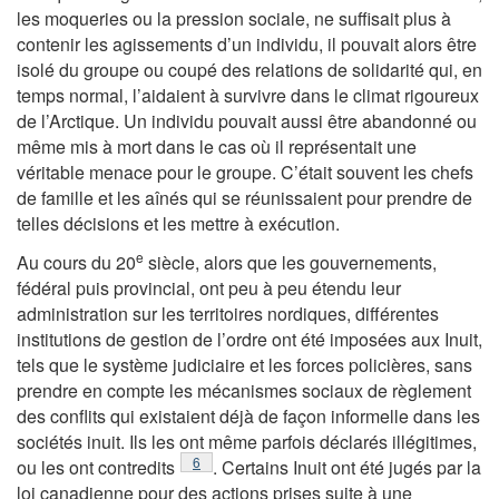
les moqueries ou la pression sociale, ne suffisait plus à
contenir les agissements d’un individu, il pouvait alors être
isolé du groupe ou coupé des relations de solidarité qui, en
temps normal, l’aidaient à survivre dans le climat rigoureux
de l’Arctique. Un individu pouvait aussi être abandonné ou
même mis à mort dans le cas où il représentait une
véritable menace pour le groupe. C’était souvent les chefs
de famille et les aînés qui se réunissaient pour prendre de
telles décisions et les mettre à exécution.
e
Au cours du 20
siècle, alors que les gouvernements,
fédéral puis provincial, ont peu à peu étendu leur
administration sur les territoires nordiques, différentes
institutions de gestion de l’ordre ont été imposées aux Inuit,
tels que le système judiciaire et les forces policières, sans
prendre en compte les mécanismes sociaux de règlement
des conflits qui existaient déjà de façon informelle dans les
sociétés inuit. Ils les ont même parfois déclarés illégitimes,
Note de bas de page
6
ou les ont contredits
. Certains Inuit ont été jugés par la
loi canadienne pour des actions prises suite à une