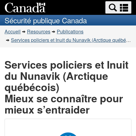
Recherche
Re
Passer
Passer
et
et
au
à
Sécurité publique Canada
menus
contenu
la
m
Vous
principal
version
Accueil
Resources
Publications
êtes
HTML
Services policiers et Inuit du Nunavik (Arctique québécois) Mieux se connaître pour mieux s'entraider
simplifiée
ici
:
Services policiers et Inuit
du Nunavik (Arctique
québécois)
Mieux se connaître pour
mieux s’entraider