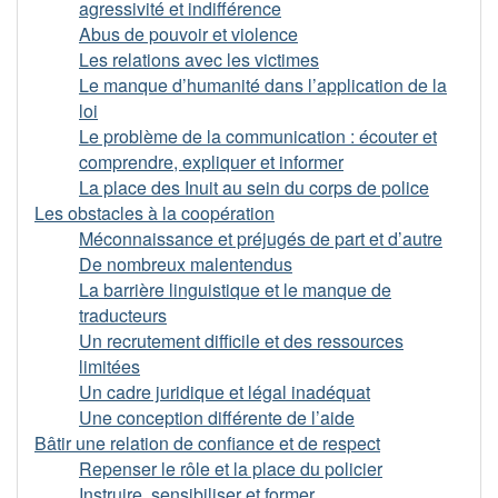
agressivité et indifférence
Abus de pouvoir et violence
Les relations avec les victimes
Le manque d’humanité dans l’application de la
loi
Le problème de la communication : écouter et
comprendre, expliquer et informer
La place des Inuit au sein du corps de police
Les obstacles à la coopération
Méconnaissance et préjugés de part et d’autre
De nombreux malentendus
La barrière linguistique et le manque de
traducteurs
Un recrutement difficile et des ressources
limitées
Un cadre juridique et légal inadéquat
Une conception différente de l’aide
Bâtir une relation de confiance et de respect
Repenser le rôle et la place du policier
Instruire, sensibiliser et former