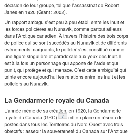
décision de leur groupe, tel que l’assassinat de Robert
Janes en 1920 (Grant : 2002).
Un rapport ambigu s’est peu à peu établi entre les Inuit et
les forces policières au Nunavik, comme partout ailleurs
dans l’Arctique canadien. À travers l’histoire des trois corps
de police qui se sont succédés au Nunavik et de différents
évènements marquants, le policier s’est constitué comme
une figure singulière et paradoxale aux yeux des Inuit. Il
est à la fois un personnage qui apporte de l’aide et qui
punit, qui protège et qui menace. C’est cette ambiguïté qui
teinte encore aujourd’hui les relations entre les Inuit et les
policiers au Nunavik.
La Gendarmerie royale du Canada
L’année même de sa création, en 1920, la Gendarmerie
Note de bas de page
7
royale du Canada (GRC)
mit en place un réseau de
postes dans tous les Territoires du Nord-Ouest avec trois
objectifs : asseoir la souveraineté du Canada sur l’Arctique