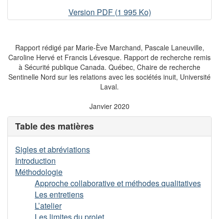
Services
Version PDF (1 995 Ko)
policiers
et
Inuit
Rapport rédigé par Marie-Ève Marchand, Pascale Laneuville,
du
Caroline Hervé et Francis Lévesque. Rapport de recherche remis
à Sécurité publique Canada. Québec, Chaire de recherche
Nunavik
Sentinelle Nord sur les relations avec les sociétés inuit, Université
(Arctique
Laval.
québécois)
-
Janvier 2020
Mieux
se
Table des matières
connaître
pour
Sigles et abréviations
mieux
Introduction
s’entraider
Méthodologie
Approche collaborative et méthodes qualitatives
Les entretiens
L’atelier
Les limites du projet