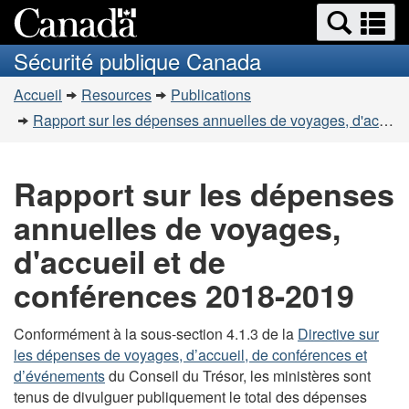
Recherche
Re
Passer
Passer
et
et
au
à
Sécurité publique Canada
menus
contenu
la
m
Vous
principal
version
Accueil
Resources
Publications
êtes
HTML
Rapport sur les dépenses annuelles de voyages, d'accueil et de conférences 2018-2019
simplifiée
ici
:
Rapport sur les dépenses
annuelles de voyages,
d'accueil et de
conférences 2018-2019
Conformément à la sous-section 4.1.3 de la
Directive sur
les dépenses de voyages, d’accueil, de conférences et
d’événements
du Conseil du Trésor, les ministères sont
tenus de divulguer publiquement le total des dépenses