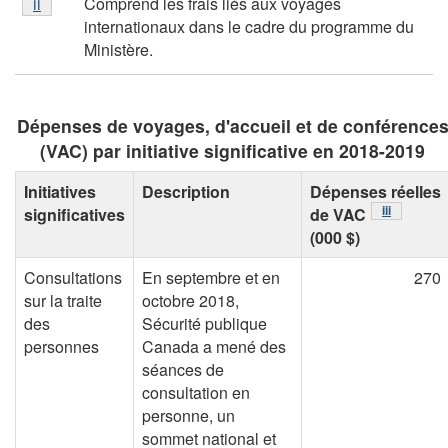
Comprend les frais liés aux voyages
Retour à la référence de note de table
ii
referrer
de
internationaux dans le cadre du programme du
table
Ministère.
ii
Dépenses de voyages, d'accueil et de conférence
(VAC) par initiative significative en 2018-2019
Initiatives
Description
Dépenses réelles
Note de tab
iii
significatives
de VAC
(000 $)
Consultations
En septembre et en
270
sur la traite
octobre 2018,
des
Sécurité publique
personnes
Canada a mené des
séances de
consultation en
personne, un
sommet national et