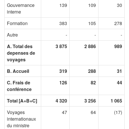
Gouvernance
139
109
30
interne
Formation
383
105
278
Autre
-
-
-
A. Total des
3 875
2 886
989
depenses de
voyages
B. Accueil
319
288
31
C. Frais de
126
82
44
conférence
Total [A+B+C]
4 320
3 256
1 065
Voyages
47
64
(17)
internationaux
du ministre