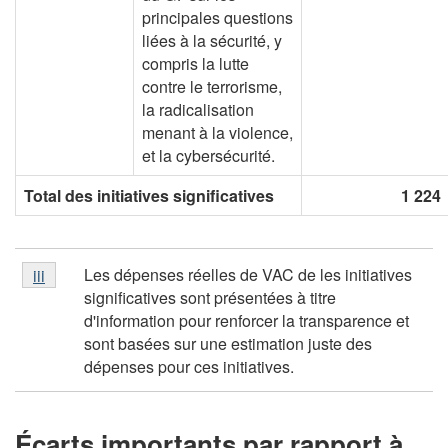
principales questions
liées à la sécurité, y
compris la lutte
contre le terrorisme,
la radicalisation
menant à la violence,
et la cybersécurité.
Total des initiatives significatives
1 224
Note
Les dépenses réelles de VAC de les initiatives
Retour à la référence de note de table
iii
referrer
de
significatives sont présentées à titre
table
d'information pour renforcer la transparence et
iii
sont basées sur une estimation juste des
dépenses pour ces initiatives.
Écarts importants par rapport à