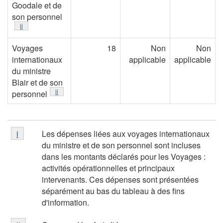
Goodale et de
son personnel
Note de table
ii
Voyages
18
Non
Non
internationaux
applicable
applicable
du ministre
Blair et de son
Note de table
ii
personnel
Note
Les dépenses liées aux voyages internationaux
Retour à la référence de note de table
i
referrer
de
du ministre et de son personnel sont incluses
table
dans les montants déclarés pour les Voyages :
i
activités opérationnelles et principaux
intervenants. Ces dépenses sont présentées
séparément au bas du tableau à des fins
d'information.
Note