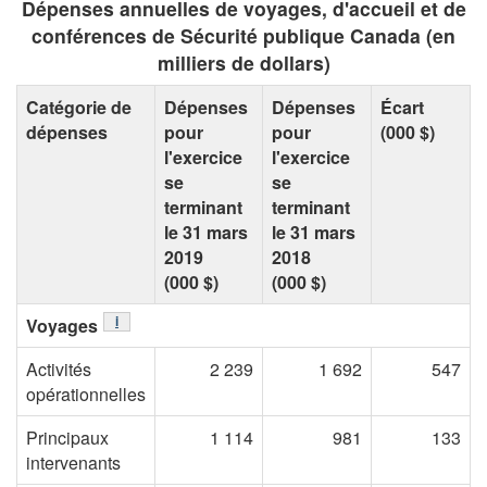
Dépenses annuelles de voyages, d'accueil et de
conférences de Sécurité publique Canada (en
milliers de dollars)
Catégorie de
Dépenses
Dépenses
Écart
dépenses
pour
pour
(000 $)
l'exercice
l'exercice
se
se
terminant
terminant
le 31 mars
le 31 mars
2019
2018
(000 $)
(000 $)
Note de table
i
Voyages
Activités
2 239
1 692
547
opérationnelles
Principaux
1 114
981
133
intervenants