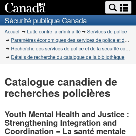
Recherche
Re
Passer
Passer
et
et
au
à
Sécurité publique Canada
menus
contenu
la
m
Vous
principal
version
Accueil
Lutte contre la criminalité
Services de police
êtes
HTML
Paramètres économiques des services de police et de la sécurité communautaire
simplifiée
ici
Recherche des services de police et de la sécurité communautaire
:
Détails de recherche du catalogue de la bibliothèque
Catalogue canadien de
recherches policières
Youth Mental Health and Justice :
Strengthening Integration and
Coordination = La santé mentale