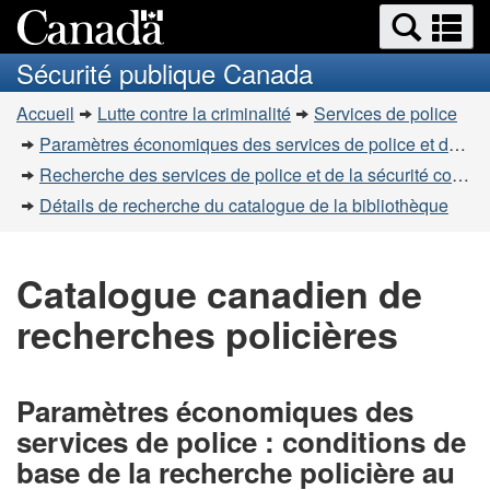
Recherche
Re
Passer
Passer
et
et
au
à
Sécurité publique Canada
menus
contenu
la
m
Vous
principal
version
Accueil
Lutte contre la criminalité
Services de police
êtes
HTML
Paramètres économiques des services de police et de la sécurité communautaire
simplifiée
ici
Recherche des services de police et de la sécurité communautaire
:
Détails de recherche du catalogue de la bibliothèque
Catalogue canadien de
recherches policières
Paramètres économiques des
services de police : conditions de
base de la recherche policière au