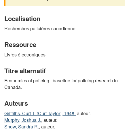
Localisation
Recherches policières canadienne
Ressource
Livres électroniques
Titre alternatif
Economics of policing : baseline for policing research in
Canada.
Auteurs
Griffiths, Curt T. (Curt Taylor), 1948-
auteur.
Murphy, Joshua J.
, auteur.
Snow, Sandra R.
, auteur.