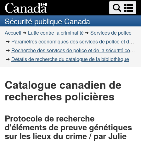
Recherche
Re
Passer
Passer
et
et
au
à
Sécurité publique Canada
menus
contenu
la
m
Vous
principal
version
Accueil
Lutte contre la criminalité
Services de police
êtes
HTML
Paramètres économiques des services de police et de la sécurité communautaire
simplifiée
ici
Recherche des services de police et de la sécurité communautaire
:
Détails de recherche du catalogue de la bibliothèque
Catalogue canadien de
recherches policières
Protocole de recherche
d'éléments de preuve génétiques
sur les lieux du crime / par Julie