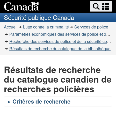
Recherche
Re
Passer
Passer
et
et
au
à
Sécurité publique Canada
menus
contenu
la
m
Vous
principal
version
Accueil
Lutte contre la criminalité
Services de police
êtes
HTML
Paramètres économiques des services de police et de la sécurité communautaire
simplifiée
ici
Recherche des services de police et de la sécurité communautaire
:
Résultats de recherche du catalogue de la bibliothèque
Résultats de recherche
du catalogue canadien de
recherches policières